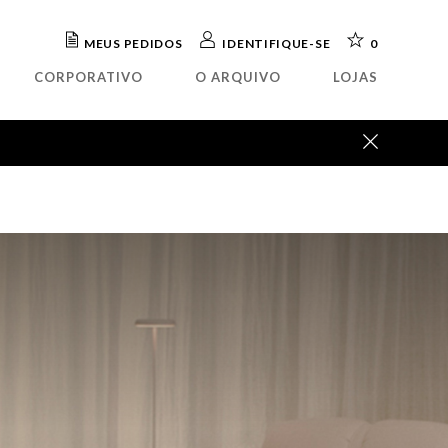
MEUS PEDIDOS
IDENTIFIQUE-SE
0
CORPORATIVO
O ARQUIVO
LOJAS
ada
OUTLET
elho
Abajour
teira
Arandela
rafa
Luminária mesa
eto
Luminária piso
tório
Luminária parede
isteiro
Pendente
ua
a
o