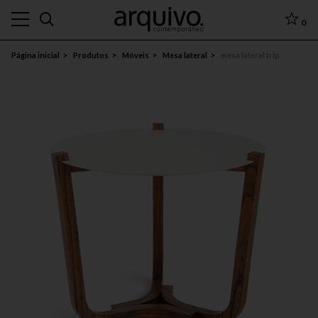
0
Página inicial
Produtos
Móveis
Mesa lateral
mesa lateral trip