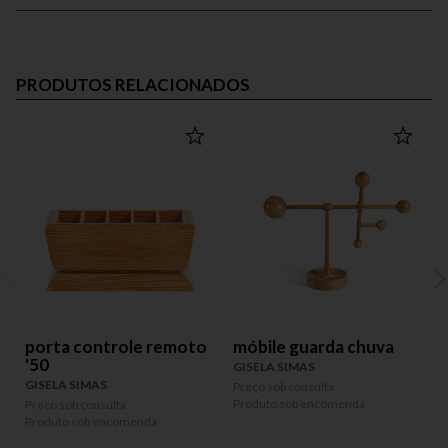
PRODUTOS RELACIONADOS
porta controle remoto
móbile guarda chuva
'50
GISELA SIMAS
G
GISELA SIMAS
Preço sob consulta
P
Produto sob encomenda
P
Preço sob consulta
Produto sob encomenda