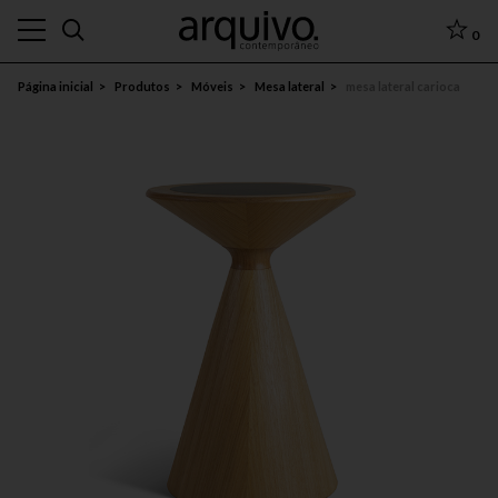
0
Página inicial
Produtos
Móveis
Mesa lateral
mesa lateral carioca