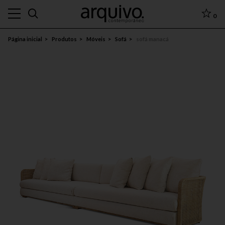
0
Página inicial
Produtos
Móveis
Sofá
sofá manacá