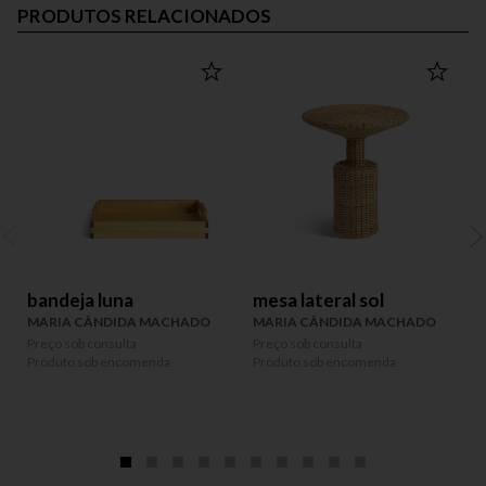
PRODUTOS RELACIONADOS
bandeja luna
mesa lateral sol
MARIA CÂNDIDA MACHADO
MARIA CÂNDIDA MACHADO
Preço sob consulta
Preço sob consulta
P
Produto sob encomenda
Produto sob encomenda
P