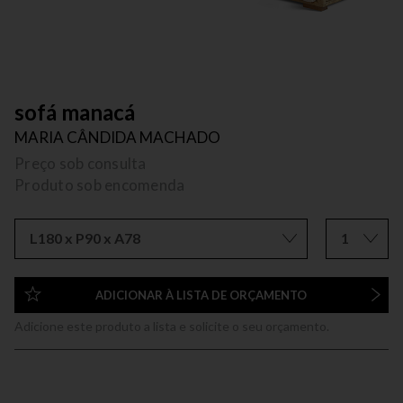
sofá manacá
MARIA CÂNDIDA MACHADO
Preço sob consulta
Produto sob encomenda
L180 x P90 x A78
1
ADICIONAR À LISTA DE ORÇAMENTO
Adicione este produto a lista e solicite o seu orçamento.