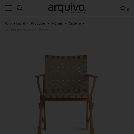
0
Página inicial
Produtos
Móveis
Cadeira
cadeira maresias com braços