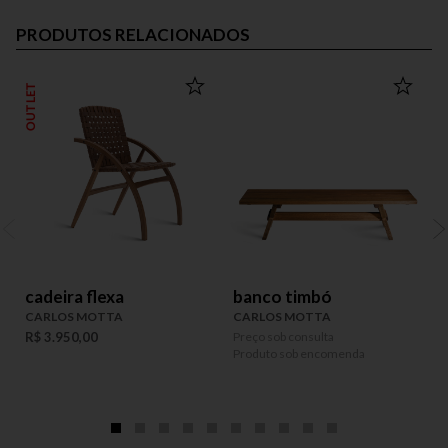
PRODUTOS RELACIONADOS
OUTLET
cadeira flexa
banco timbó
CARLOS MOTTA
CARLOS MOTTA
R$ 3.950,00
Preço sob consulta
P
Produto sob encomenda
P