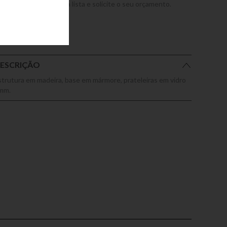
dicione este produto a lista e solicite o seu orçamento.
ESCRIÇÃO
strutura em madeira, base em mármore, prateleiras em vidro
mm.