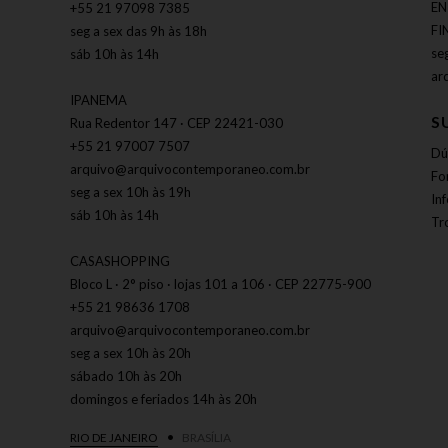
EN
+55 21 97098 7385
FI
seg a sex das 9h às 18h
se
sáb 10h às 14h
ar
IPANEMA
S
Rua Redentor 147 · CEP 22421-030
+55 21 97007 7507
Dú
arquivo@arquivocontemporaneo.com.br
Fo
seg a sex 10h às 19h
In
sáb 10h às 14h
Tr
CASASHOPPING
Bloco L · 2° piso · lojas 101 a 106 · CEP 22775-900
+55 21 98636 1708
arquivo@arquivocontemporaneo.com.br
seg a sex 10h às 20h
sábado 10h às 20h
domingos e feriados 14h às 20h
RIO DE JANEIRO
BRASÍLIA