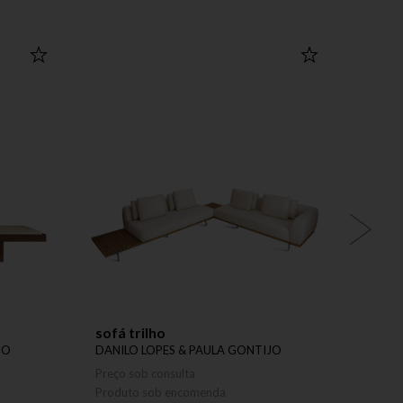
OUTLET
sofá trilho
cade
tosc
JO
DANILO LOPES & PAULA GONTIJO
DANIL
Preço sob consulta
R$ 3.
Produto sob encomenda