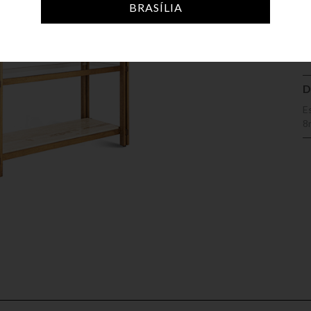
A
BRASÍLIA
D
E
8