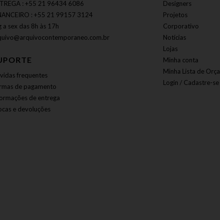
TREGA : +55 21 96434 6086
Designers
NANCEIRO : +55 21 99157 3124
Projetos
g a sex das 8h às 17h
Corporativo
quivo@arquivocontemporaneo.com.br
Notícias
Lojas
UPORTE
Minha conta
Minha Lista de Orç
vidas frequentes
Login / Cadastre-se
rmas de pagamento
formações de entrega
ocas e devoluções