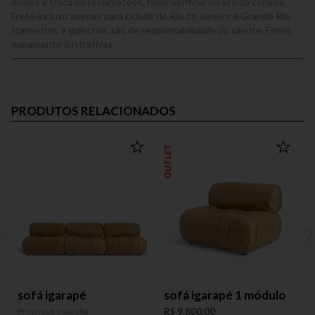
direito a troca ou reclamações, favor verificar no ato da compra.
Frete incluso apenas para cidade do Rio de Janeiro e Grande Rio.
Içamentos e guinchos são de responsabilidade do cliente. Fotos
meramente ilustrativas.
PRODUTOS RELACIONADOS
OUTLET
sofá igarapé
sofá igarapé 1 módulo
Preço sob consulta
R$ 9.800,00
P