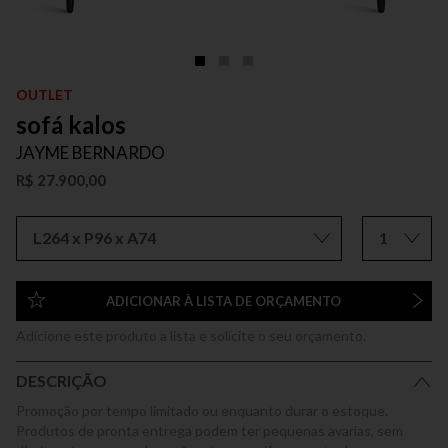
OUTLET
sofá kalos
JAYME BERNARDO
R$ 27.900,00
L264 x P96 x A74
1
ADICIONAR À LISTA DE ORÇAMENTO
Adicione este produto a lista e solicite o seu orçamento.
DESCRIÇÃO
Promoção por tempo limitado ou enquanto durar o estoque.
Produtos de pronta entrega podem ter pequenas avarias, sem