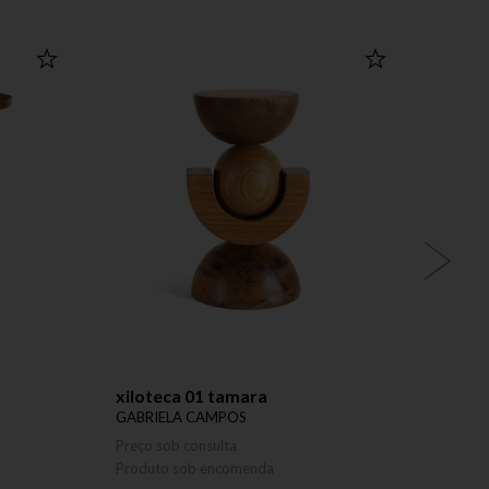
LANÇ
xiloteca 01 tamara
mesa 
GABRIELA CAMPOS
GABRI
Preço sob consulta
Preço 
Produto sob encomenda
Produ