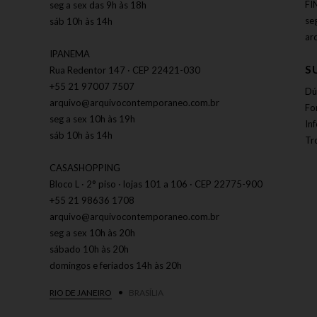
FI
seg a sex das 9h às 18h
se
sáb 10h às 14h
ar
IPANEMA
S
Rua Redentor 147 · CEP 22421-030
+55 21 97007 7507
Dú
arquivo@arquivocontemporaneo.com.br
Fo
seg a sex 10h às 19h
In
sáb 10h às 14h
Tr
CASASHOPPING
Bloco L · 2° piso · lojas 101 a 106 · CEP 22775-900
+55 21 98636 1708
arquivo@arquivocontemporaneo.com.br
seg a sex 10h às 20h
sábado 10h às 20h
domingos e feriados 14h às 20h
RIO DE JANEIRO
BRASÍLIA