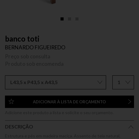
banco toti
BERNARDO FIGUEIREDO
Preço sob consulta
Produto sob encomenda
L43,5 x P43,5 x A43,5
1
ADICIONAR À LISTA DE ORÇAMENTO
Adicione este produto a lista e solicite o seu orçamento.
DESCRIÇÃO
Estrutura e pés em madeira maciça. Assento de tela natural,