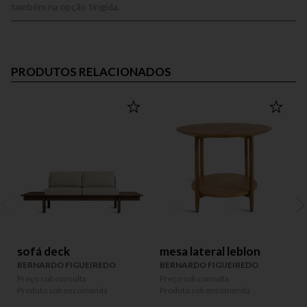
também na opção tingida.
PRODUTOS RELACIONADOS
sofá deck
mesa lateral leblon
BERNARDO FIGUEIREDO
BERNARDO FIGUEIREDO
D
Preço sob consulta
Preço sob consulta
P
Produto sob encomenda
Produto sob encomenda
P