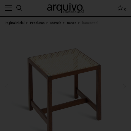
0
Página inicial
Produtos
Móveis
Banco
banco toti