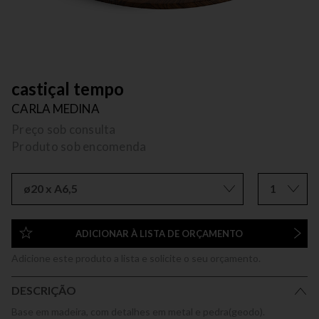
castiçal tempo
CARLA MEDINA
Preço sob consulta
Produto sob encomenda
ø20 x A6,5
1
ADICIONAR À LISTA DE ORÇAMENTO
Adicione este produto a lista e solicite o seu orçamento.
DESCRIÇÃO
Base em madeira, com detalhes em metal e pedra(geodo).