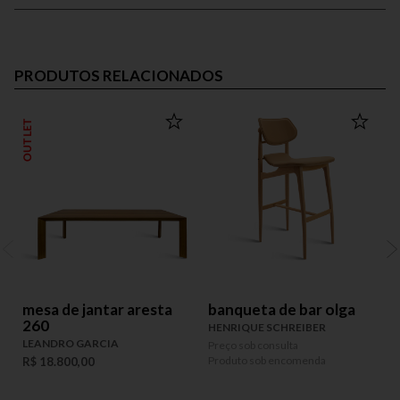
PRODUTOS RELACIONADOS
OUTLET
mesa de jantar aresta
banqueta de bar olga
260
HENRIQUE SCHREIBER
D
LEANDRO GARCIA
Preço sob consulta
P
Produto sob encomenda
P
R$ 18.800,00