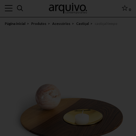
0
Página inicial
Produtos
Acessórios
Castiçal
castiçal tempo