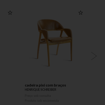
cadeira pixi com braços
cadei
HENRIQUE SCHREIBER
REJAN
Preço sob consulta
Preço 
Produto sob encomenda
Produ