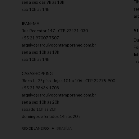
FI
seg a sex das 9h às 18h
se
sáb 10h às 14h
ar
IPANEMA
S
Rua Redentor 147 · CEP 22421-030
+55 21 97007 7507
Dú
arquivo@arquivocontemporaneo.com.br
Fo
seg a sex 10h às 19h
In
sáb 10h às 14h
Tr
CASASHOPPING
Bloco L · 2° piso · lojas 101 a 106 · CEP 22775-900
+55 21 98636 1708
arquivo@arquivocontemporaneo.com.br
seg a sex 10h às 20h
sábado 10h às 20h
domingos e feriados 14h às 20h
RIO DE JANEIRO
BRASÍLIA