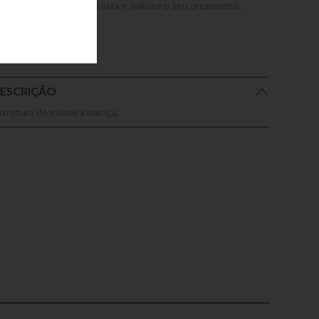
dicione este produto a lista e solicite o seu orçamento.
ESCRIÇÃO
strutura de madeira maciça.