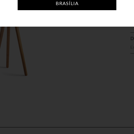
A
BRASÍLIA
D
E