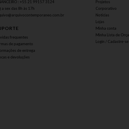
NANCEIRO : +55 21 99157 3124
Projetos
g a sex das 8h às 17h
Corporativo
quivo@arquivocontemporaneo.com.br
Notícias
Lojas
UPORTE
Minha conta
Minha Lista de Orç
vidas frequentes
Login / Cadastre-se
rmas de pagamento
formações de entrega
ocas e devoluções