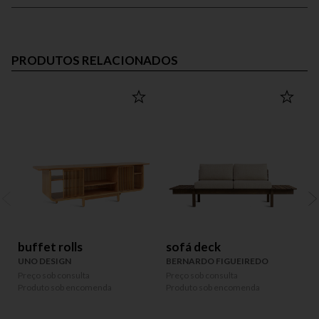
PRODUTOS RELACIONADOS
buffet rolls
sofá deck
UNO DESIGN
BERNARDO FIGUEIREDO
Preço sob consulta
Preço sob consulta
P
Produto sob encomenda
Produto sob encomenda
P