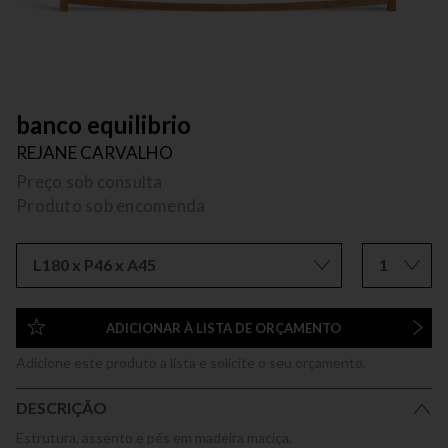
banco equilibrio
REJANE CARVALHO
Preço sob consulta
Produto sob encomenda
L180 x P46 x A45
1
ADICIONAR À LISTA DE ORÇAMENTO
Adicione este produto a lista e solicite o seu orçamento.
DESCRIÇÃO
Estrutura, assento e pés em madeira maciça.