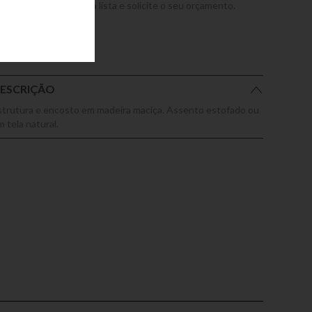
dicione este produto a lista e solicite o seu orçamento.
ESCRIÇÃO
strutura e encosto em madeira maciça. Assento estofado ou
 tela natural.