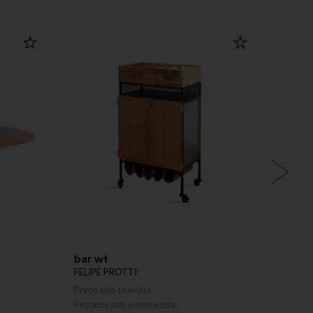
bar wt
banco
FELIPE PROTTI
BERNA
Preço sob consulta
Preço 
Produto sob encomenda
Produ