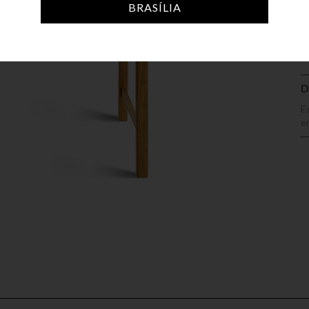
A
BRASÍLIA
D
E
em