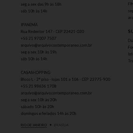
FI
seg a sex das 9h às 18h
se
sáb 10h às 14h
ar
IPANEMA
S
Rua Redentor 147 · CEP 22421-030
+55 21 97007 7507
Dú
arquivo@arquivocontemporaneo.com.br
Fo
seg a sex 10h às 19h
In
sáb 10h às 14h
Tr
CASASHOPPING
Bloco L · 2° piso · lojas 101 a 106 · CEP 22775-900
+55 21 98636 1708
arquivo@arquivocontemporaneo.com.br
seg a sex 10h às 20h
sábado 10h às 20h
domingos e feriados 14h às 20h
RIO DE JANEIRO
BRASÍLIA