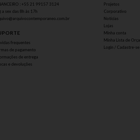
NANCEIRO : +55 21 99157 3124
Projetos
g a sex das 8h às 17h
Corporativo
quivo@arquivocontemporaneo.com.br
Notícias
Lojas
UPORTE
Minha conta
Minha Lista de Orç
vidas frequentes
Login / Cadastre-se
rmas de pagamento
formações de entrega
ocas e devoluções