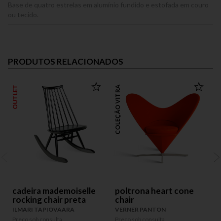
Base de quatro estrelas em alumínio fundido e estofada em couro
ou tecido.
PRODUTOS RELACIONADOS
OUTLET
COLEÇÃO VITRA
COLEÇÃO
cadeira mademoiselle
poltrona heart cone
rocking chair preta
chair
ILMARI TAPIOVAARA
VERNER PANTON
P
P
Preço sob consulta
Preço sob consulta