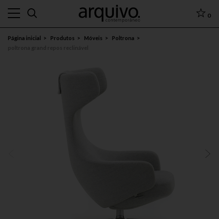
0
Página inicial
Produtos
Móveis
Poltrona
poltrona grand repos reclinável