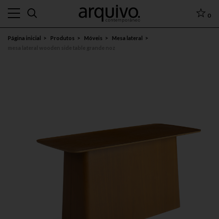
0
Página inicial
Produtos
Móveis
Mesa lateral
mesa lateral wooden side table grande noz