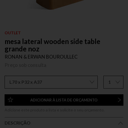
OUTLET
mesa lateral wooden side table
grande noz
RONAN & ERWAN BOUROULLEC
Preço sob consulta
L70 x P32 x A37
1
ADICIONAR À LISTA DE ORÇAMENTO
Adicione este produto a lista e solicite o seu orçamento.
DESCRIÇÃO