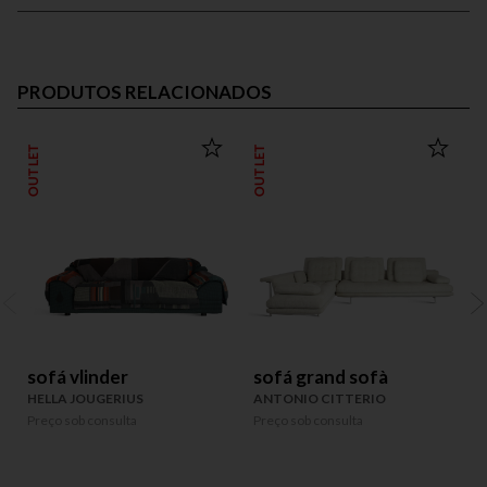
PRODUTOS RELACIONADOS
OUTLET
OUTLET
OUT
sofá vlinder
sofá grand sofà
HELLA JOUGERIUS
ANTONIO CITTERIO
Preço sob consulta
Preço sob consulta
P