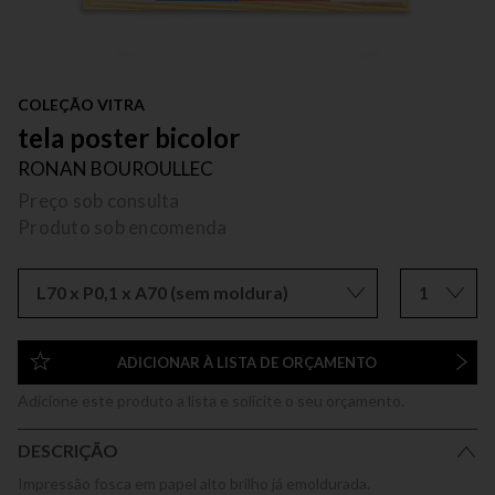
COLEÇÃO VITRA
tela poster bicolor
RONAN BOUROULLEC
Preço sob consulta
Produto sob encomenda
L70 x P0,1 x A70 (sem moldura)
1
ADICIONAR À LISTA DE ORÇAMENTO
Adicione este produto a lista e solicite o seu orçamento.
DESCRIÇÃO
Impressão fosca em papel alto brilho já emoldurada.