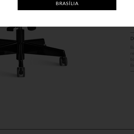
A
BRASÍLIA
D
B
r
b
B