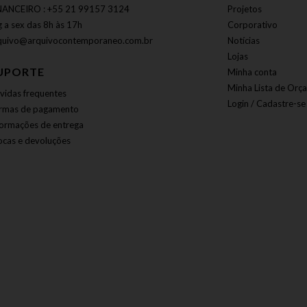
NANCEIRO : +55 21 99157 3124
Projetos
g a sex das 8h às 17h
Corporativo
quivo@arquivocontemporaneo.com.br
Notícias
Lojas
UPORTE
Minha conta
Minha Lista de Orç
vidas frequentes
Login / Cadastre-se
rmas de pagamento
formações de entrega
ocas e devoluções