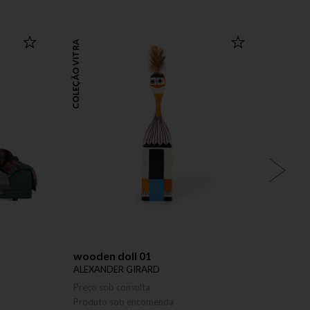
COLEÇÃO VITRA
COLEÇÃO VITRA
wooden doll 01
woode
ALEXANDER GIRARD
ALEXA
Preço sob consulta
Preço 
Produto sob encomenda
Produ