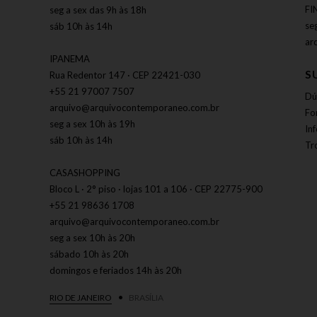
FI
seg a sex das 9h às 18h
se
sáb 10h às 14h
ar
IPANEMA
S
Rua Redentor 147 · CEP 22421-030
+55 21 97007 7507
Dú
arquivo@arquivocontemporaneo.com.br
Fo
seg a sex 10h às 19h
In
sáb 10h às 14h
Tr
CASASHOPPING
Bloco L · 2° piso · lojas 101 a 106 · CEP 22775-900
+55 21 98636 1708
arquivo@arquivocontemporaneo.com.br
seg a sex 10h às 20h
sábado 10h às 20h
domingos e feriados 14h às 20h
RIO DE JANEIRO
BRASÍLIA