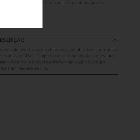
dicione este produto a lista e solicite o seu orçamento.
ESCRIÇÃO
ase de cinco estrelas em chapa de aço dobrada e aço tubular,
evestida a pó (liso). Equipado com rodízios duplos em escuro
ásico. Assento e encosto estofada em tecido ou couro.
raços em madeira maciça.