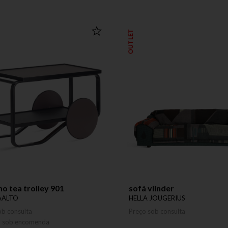
OUTLET
ho tea trolley 901
sofá vlinder
AALTO
HELLA JOUGERIUS
ob consulta
Preço sob consulta
o sob encomenda