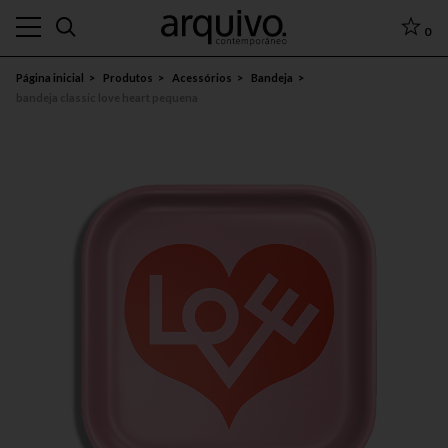
0
Página inicial
Produtos
Acessórios
Bandeja
bandeja classic love heart pequena