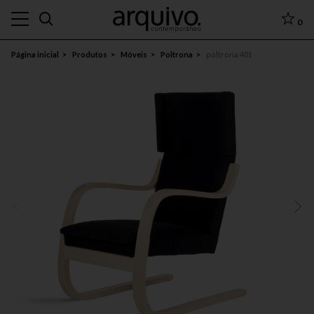
0
Página inicial
Produtos
Móveis
Poltrona
poltrona 401