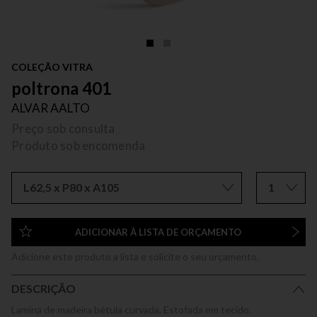
COLEÇÃO VITRA
poltrona 401
ALVAR AALTO
Preço sob consulta
Produto sob encomenda
L62,5 x P80 x A105
1
ADICIONAR À LISTA DE ORÇAMENTO
Adicione este produto a lista e solicite o seu orçamento.
DESCRIÇÃO
Lamina de madeira bétula curvada. Estofada em tecido.