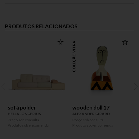
PRODUTOS RELACIONADOS
COLEÇÃO VITRA
COLEÇÃO
sofá polder
wooden doll 17
HELLA JONGERIUS
ALEXANDER GIRARD
Preço sob consulta
Preço sob consulta
P
Produto sob encomenda
Produto sob encomenda
P