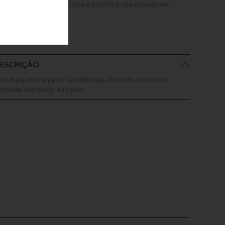
dicione este produto a lista e solicite o seu orçamento.
ESCRIÇÃO
strutura em chapa de aço dobrada. Assento e encosto
stofada em tecido ou couro.