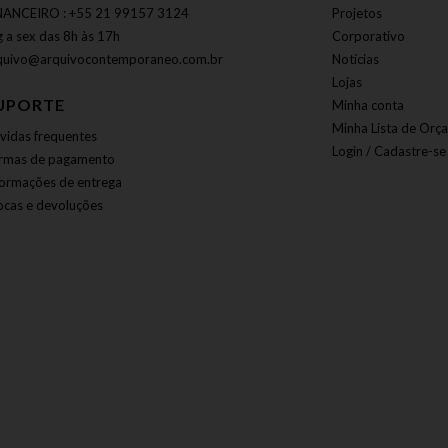
NANCEIRO : +55 21 99157 3124
Projetos
g a sex das 8h às 17h
Corporativo
quivo@arquivocontemporaneo.com.br
Notícias
Lojas
UPORTE
Minha conta
Minha Lista de Orç
vidas frequentes
Login / Cadastre-se
rmas de pagamento
formações de entrega
ocas e devoluções