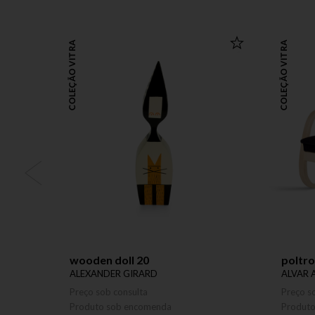
COLEÇÃO VITRA
COLEÇÃO VITRA
wooden doll 20
poltro
ALEXANDER GIRARD
ALVAR 
Preço sob consulta
Preço s
Produto sob encomenda
Produt