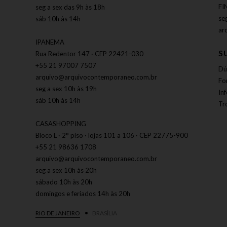
FI
seg a sex das 9h às 18h
se
sáb 10h às 14h
ar
IPANEMA
S
Rua Redentor 147 · CEP 22421-030
+55 21 97007 7507
Dú
arquivo@arquivocontemporaneo.com.br
Fo
seg a sex 10h às 19h
In
sáb 10h às 14h
Tr
CASASHOPPING
Bloco L · 2° piso · lojas 101 a 106 · CEP 22775-900
+55 21 98636 1708
arquivo@arquivocontemporaneo.com.br
seg a sex 10h às 20h
sábado 10h às 20h
domingos e feriados 14h às 20h
RIO DE JANEIRO
BRASÍLIA