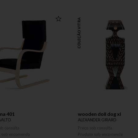
COLEÇÃO VITRA
na 401
wooden doll dog xl
AALTO
ALEXANDER GIRARD
ob consulta
Preço sob consulta
o sob encomenda
Produto sob encomenda