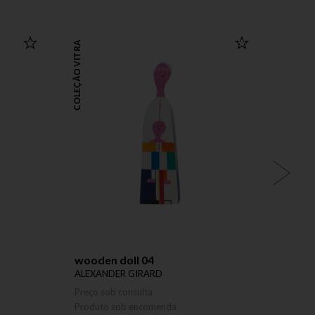
COLEÇÃO VITRA
COLEÇÃO VITRA
wooden doll 04
banco
ALEXANDER GIRARD
ALVAR
Preço sob consulta
Preço 
Produto sob encomenda