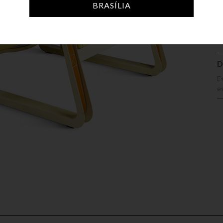
A
BRASÍLIA
D
E
e