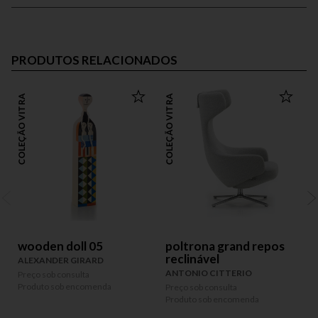
PRODUTOS RELACIONADOS
COLEÇÃO VITRA
COLEÇÃO VITRA
COLEÇÃO
wooden doll 05
poltrona grand repos
reclinável
ALEXANDER GIRARD
ANTONIO CITTERIO
Preço sob consulta
P
Produto sob encomenda
P
Preço sob consulta
Produto sob encomenda