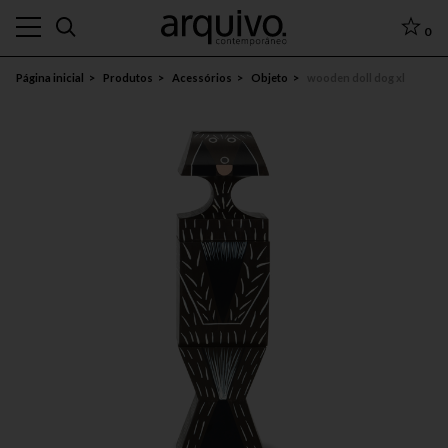
0
Página inicial
Produtos
Acessórios
Objeto
wooden doll dog xl