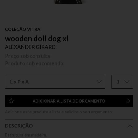
COLEÇÃO VITRA
wooden doll dog xl
ALEXANDER GIRARD
Preço sob consulta
Produto sob encomenda
L x P x A
1
ADICIONAR À LISTA DE ORÇAMENTO
Adicione este produto a lista e solicite o seu orçamento.
DESCRIÇÃO
Estrutura em madeira.