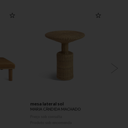
mesa lateral sol
caix
MARIA CÂNDIDA MACHADO
MARI
Preço sob consulta
Preço 
Produto sob encomenda
Produ