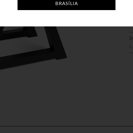
A
BRASÍLIA
D
E