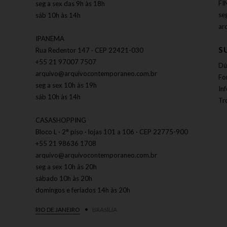
FI
seg a sex das 9h às 18h
se
sáb 10h às 14h
ar
IPANEMA
S
Rua Redentor 147 · CEP 22421-030
+55 21 97007 7507
Dú
arquivo@arquivocontemporaneo.com.br
Fo
seg a sex 10h às 19h
In
sáb 10h às 14h
Tr
CASASHOPPING
Bloco L · 2° piso · lojas 101 a 106 · CEP 22775-900
+55 21 98636 1708
arquivo@arquivocontemporaneo.com.br
seg a sex 10h às 20h
sábado 10h às 20h
domingos e feriados 14h às 20h
RIO DE JANEIRO
BRASÍLIA