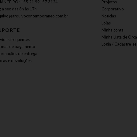
NANCEIRO : +55 21 99157 3124
Projetos
g a sex das 8h às 17h
Corporativo
quivo@arquivocontemporaneo.com.br
Notícias
Lojas
UPORTE
Minha conta
Minha Lista de Orç
vidas frequentes
Login / Cadastre-se
rmas de pagamento
formações de entrega
ocas e devoluções