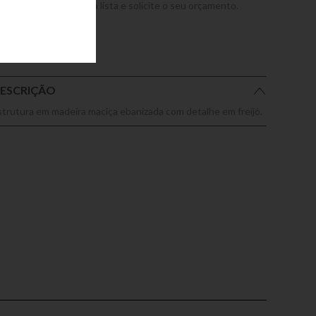
dicione este produto a lista e solicite o seu orçamento.
ESCRIÇÃO
strutura em madeira maciça ebanizada com detalhe em freijó.