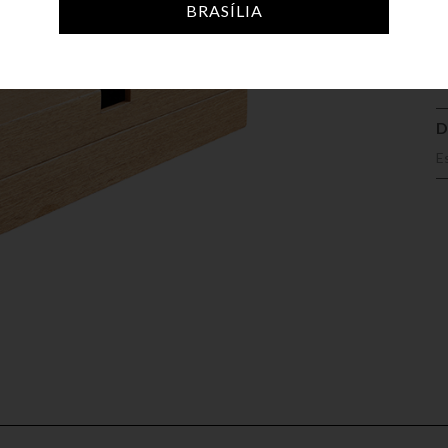
A
BRASÍLIA
D
E