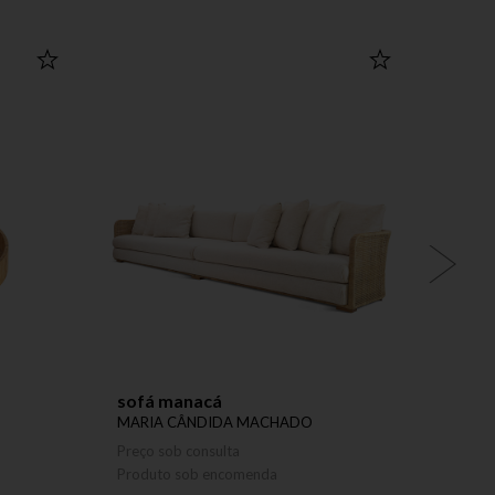
sofá manacá
band
MARIA CÂNDIDA MACHADO
MARI
Preço sob consulta
Preço 
Produto sob encomenda
Produ