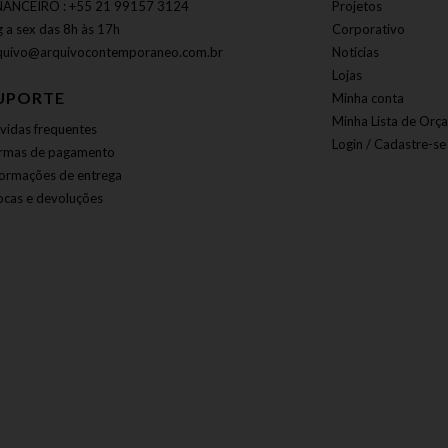
NANCEIRO : +55 21 99157 3124
Projetos
g a sex das 8h às 17h
Corporativo
quivo@arquivocontemporaneo.com.br
Notícias
Lojas
UPORTE
Minha conta
Minha Lista de Orç
vidas frequentes
Login / Cadastre-se
rmas de pagamento
formações de entrega
ocas e devoluções