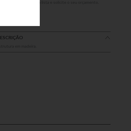
dicione este produto a lista e solicite o seu orçamento.
ESCRIÇÃO
strutura em madeira.