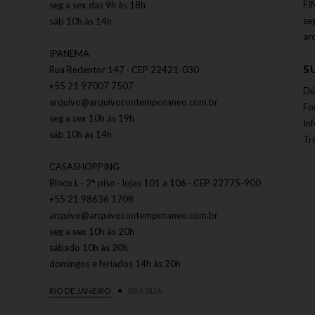
FI
seg a sex das 9h às 18h
se
sáb 10h às 14h
ar
IPANEMA
S
Rua Redentor 147 · CEP 22421-030
+55 21 97007 7507
Dú
arquivo@arquivocontemporaneo.com.br
Fo
seg a sex 10h às 19h
In
sáb 10h às 14h
Tr
CASASHOPPING
Bloco L · 2° piso · lojas 101 a 106 · CEP 22775-900
+55 21 98636 1708
arquivo@arquivocontemporaneo.com.br
seg a sex 10h às 20h
sábado 10h às 20h
domingos e feriados 14h às 20h
RIO DE JANEIRO
BRASÍLIA