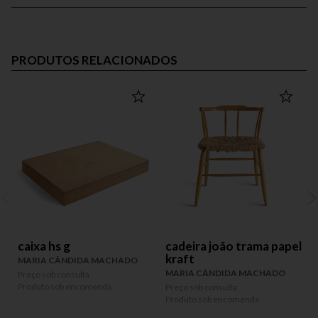
PRODUTOS RELACIONADOS
caixa hs g
cadeira joão trama papel
kraft
MARIA CÂNDIDA MACHADO
MARIA CÂNDIDA MACHADO
Preço sob consulta
P
Produto sob encomenda
P
Preço sob consulta
Produto sob encomenda