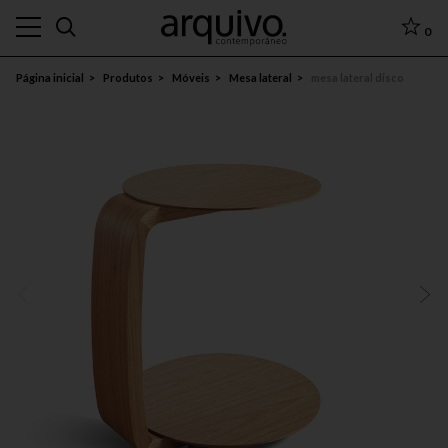
0
Página inicial
Produtos
Móveis
Mesa lateral
mesa lateral disco