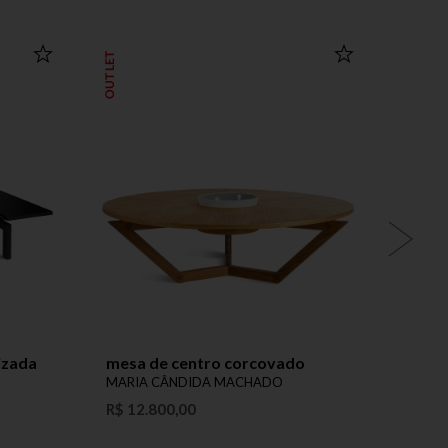
OUTLET
izada
mesa de centro corcovado
caix
MARIA CÂNDIDA MACHADO
MARI
R$ 12.800,00
Preço 
Produ