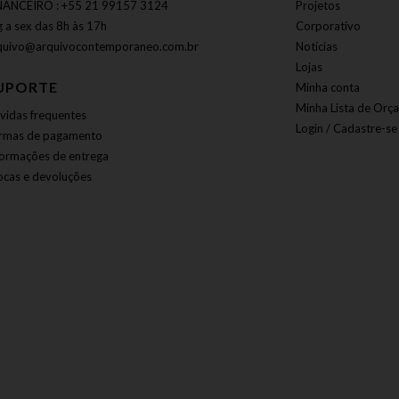
NANCEIRO : +55 21 99157 3124
Projetos
g a sex das 8h às 17h
Corporativo
quivo@arquivocontemporaneo.com.br
Notícias
Lojas
UPORTE
Minha conta
Minha Lista de Orç
vidas frequentes
Login / Cadastre-se
rmas de pagamento
formações de entrega
ocas e devoluções