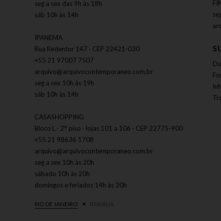
FI
seg a sex das 9h às 18h
se
sáb 10h às 14h
ar
IPANEMA
S
Rua Redentor 147 · CEP 22421-030
+55 21 97007 7507
Dú
arquivo@arquivocontemporaneo.com.br
Fo
seg a sex 10h às 19h
In
sáb 10h às 14h
Tr
CASASHOPPING
Bloco L · 2° piso · lojas 101 a 106 · CEP 22775-900
+55 21 98636 1708
arquivo@arquivocontemporaneo.com.br
seg a sex 10h às 20h
sábado 10h às 20h
domingos e feriados 14h às 20h
RIO DE JANEIRO
BRASÍLIA