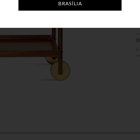
A
BRASÍLIA
D
E