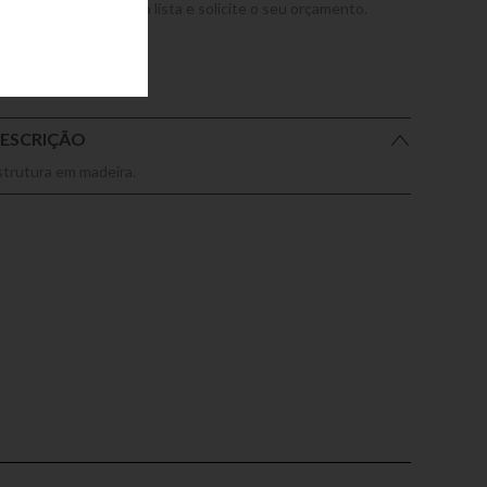
dicione este produto a lista e solicite o seu orçamento.
ESCRIÇÃO
strutura em madeira.