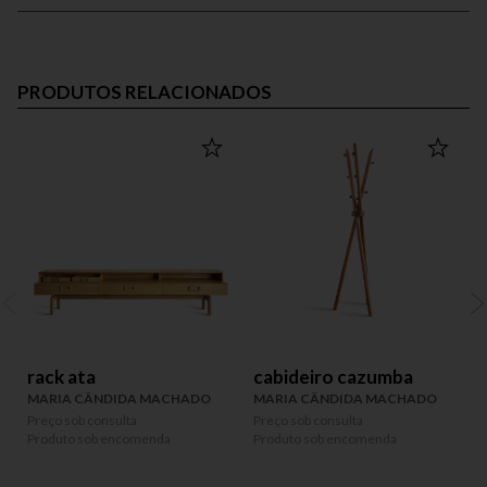
PRODUTOS RELACIONADOS
rack ata
cabideiro cazumba
MARIA CÂNDIDA MACHADO
MARIA CÂNDIDA MACHADO
Preço sob consulta
Preço sob consulta
P
Produto sob encomenda
Produto sob encomenda
P