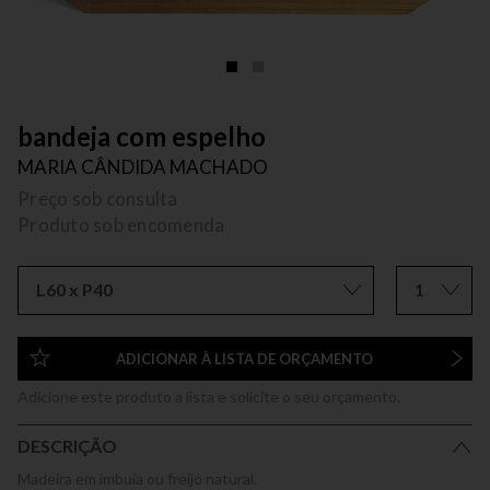
bandeja com espelho
MARIA CÂNDIDA MACHADO
Preço sob consulta
Produto sob encomenda
L60 x P40
1
ADICIONAR À LISTA DE ORÇAMENTO
Adicione este produto a lista e solicite o seu orçamento.
DESCRIÇÃO
Madeira em imbuia ou freijó natural.