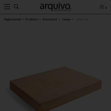
0
Página inicial
Produtos
Acessórios
Caixas
caixa hs g