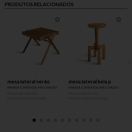
PRODUTOS RELACIONADOS
mesa lateral verão
mesa lateral bela p
MARIA CÂNDIDA MACHADO
MARIA CÂNDIDA MACHADO
Preço sob consulta
Preço sob consulta
P
Produto sob encomenda
Produto sob encomenda
P