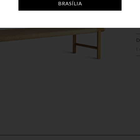
A
BRASÍLIA
D
E