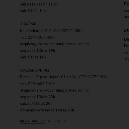
FI
seg a sex das 9h às 18h
se
sáb 10h às 14h
ar
IPANEMA
S
Rua Redentor 147 · CEP 22421-030
+55 21 97007 7507
Dú
arquivo@arquivocontemporaneo.com.br
Fo
seg a sex 10h às 19h
In
sáb 10h às 14h
Tr
CASASHOPPING
Bloco L · 2° piso · lojas 101 a 106 · CEP 22775-900
+55 21 98636 1708
arquivo@arquivocontemporaneo.com.br
seg a sex 10h às 20h
sábado 10h às 20h
domingos e feriados 14h às 20h
RIO DE JANEIRO
BRASÍLIA