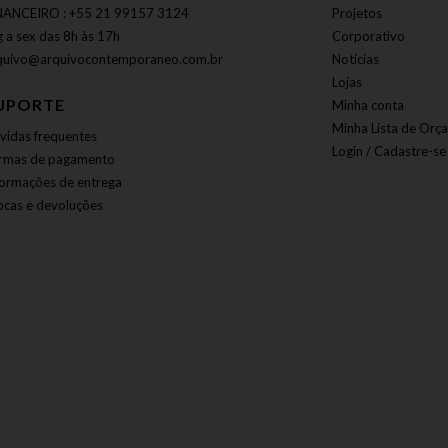
NANCEIRO : +55 21 99157 3124
Projetos
g a sex das 8h às 17h
Corporativo
quivo@arquivocontemporaneo.com.br
Notícias
Lojas
UPORTE
Minha conta
Minha Lista de Orç
vidas frequentes
Login / Cadastre-se
rmas de pagamento
formações de entrega
ocas e devoluções