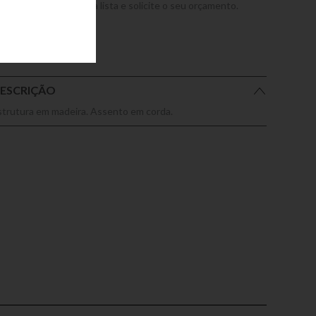
dicione este produto a lista e solicite o seu orçamento.
ESCRIÇÃO
strutura em madeira. Assento em corda.