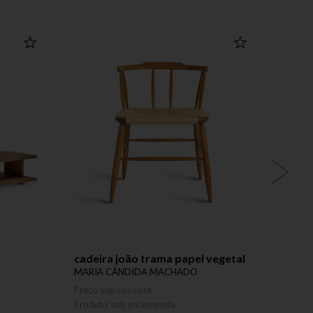
cadeira joão trama papel vegetal
bande
MARIA CÂNDIDA MACHADO
MARI
Preço sob consulta
Preço 
Produto sob encomenda
Produ