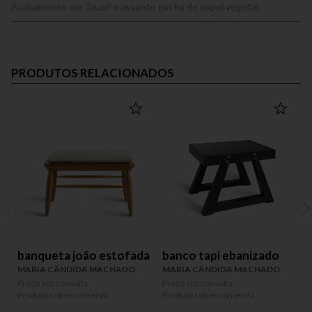
Acabamento em Tauari e assento em fio de papel vegetal.
PRODUTOS RELACIONADOS
banqueta joão estofada
banco tapi ebanizado
MARIA CÂNDIDA MACHADO
MARIA CÂNDIDA MACHADO
Preço sob consulta
Preço sob consulta
P
Produto sob encomenda
Produto sob encomenda
P