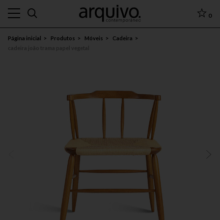
0
Página inicial
Produtos
Móveis
Cadeira
cadeira joão trama papel vegetal