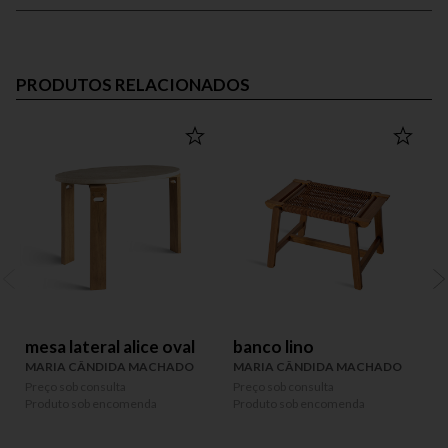
PRODUTOS RELACIONADOS
mesa lateral alice oval
banco lino
MARIA CÂNDIDA MACHADO
MARIA CÂNDIDA MACHADO
Preço sob consulta
Preço sob consulta
P
Produto sob encomenda
Produto sob encomenda
P