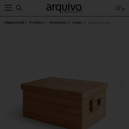
0
Página inicial
Produtos
Acessórios
Caixas
caixa baú song