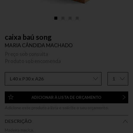
caixa baú song
MARIA CÂNDIDA MACHADO
Preço sob consulta
Produto sob encomenda
L40 x P30 x A26
1
ADICIONAR À LISTA DE ORÇAMENTO
Adicione este produto a lista e solicite o seu orçamento.
DESCRIÇÃO
Madeira maciça.