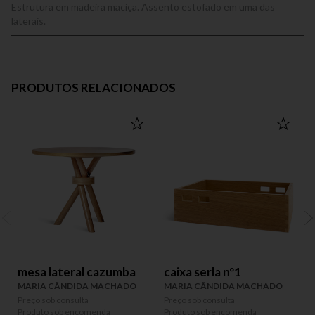
Estrutura em madeira maciça. Assento estofado em uma das
laterais.
PRODUTOS RELACIONADOS
mesa lateral cazumba
caixa serla nº1
MARIA CÂNDIDA MACHADO
MARIA CÂNDIDA MACHADO
Preço sob consulta
Preço sob consulta
P
Produto sob encomenda
Produto sob encomenda
P