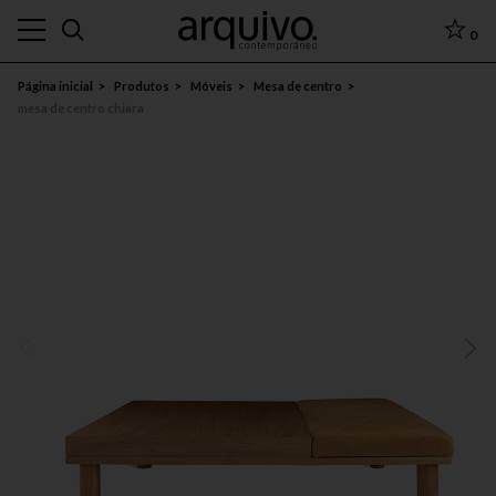
0
Página inicial
Produtos
Móveis
Mesa de centro
mesa de centro chiara