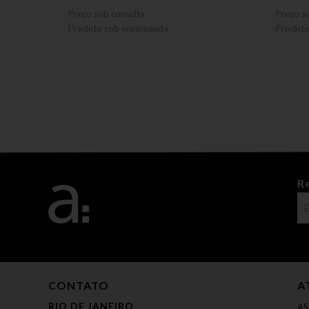
Preço sob consulta
Preço s
Produto sob encomenda
Produt
R
CONTATO
A
RIO DE JANEIRO
AS