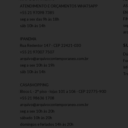
AS
ATENDIMENTO E ORÇAMENTOS WHATSAPP
EN
+55 21 97098 7385
FI
seg a sex das 9h às 18h
se
sáb 10h às 14h
ar
IPANEMA
S
Rua Redentor 147 · CEP 22421-030
+55 21 97007 7507
Dú
arquivo@arquivocontemporaneo.com.br
Fo
seg a sex 10h às 19h
In
sáb 10h às 14h
Tr
CASASHOPPING
Bloco L · 2° piso · lojas 101 a 106 · CEP 22775-900
+55 21 98636 1708
arquivo@arquivocontemporaneo.com.br
seg a sex 10h às 20h
sábado 10h às 20h
domingos e feriados 14h às 20h