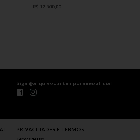
R$ 12.800,00
R$ 5.
Siga @arquivocontemporaneooficial
NAL
PRIVACIDADES E TERMOS
Termos de Uso