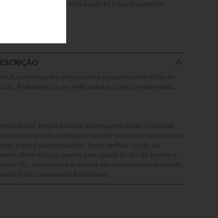
dicione este produto a lista e solicite o seu orçamento.
ESCRIÇÃO
strutura em madeira com encosto e assento revestidos de
ecido. Acabamentos em freijó natural ou em tom de imbuia.
romoção por tempo limitado ou enquanto durar o estoque.
rodutos de pronta entrega podem ter pequenas avarias, sem
reito a troca ou reclamações, favor verificar no ato da
ompra. Frete incluso apenas para cidade do Rio de Janeiro e
rande Rio. Içamentos e guinchos são de responsabilidade do
liente. Fotos meramente ilustrativas.