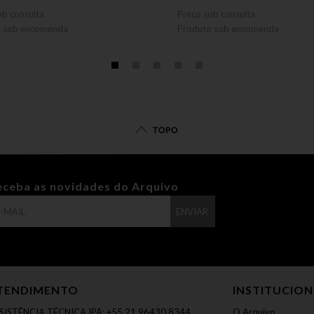
ob consulta
Preço sob consulta
o sob encomenda
Produto sob encomenda
TOPO
eceba as novidades do Arquivo
ENVIAR
TENDIMENTO
INSTITUCIO
SISTÊNCIA TÉCNICA IPA: +55 21 96430 8344
O Arquivo