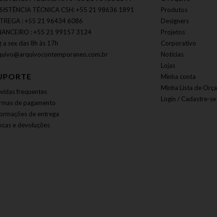
SISTÊNCIA TÉCNICA CSH: +55 21 98636 1891
Produtos
TREGA : +55 21 96434 6086
Designers
NANCEIRO : +55 21 99157 3124
Projetos
g a sex das 8h às 17h
Corporativo
quivo@arquivocontemporaneo.com.br
Notícias
Lojas
UPORTE
Minha conta
Minha Lista de Orç
vidas frequentes
Login / Cadastre-se
rmas de pagamento
formações de entrega
ocas e devoluções