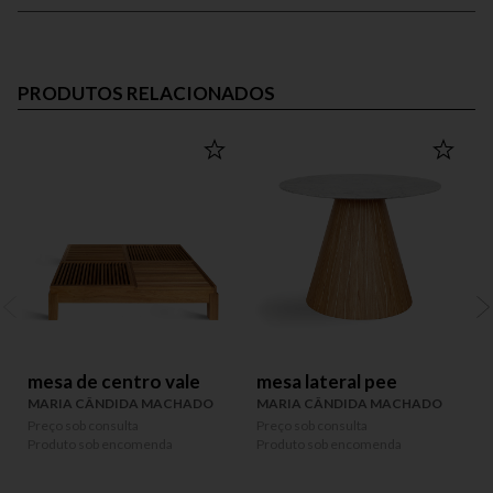
PRODUTOS RELACIONADOS
mesa de centro vale
mesa lateral pee
MARIA CÂNDIDA MACHADO
MARIA CÂNDIDA MACHADO
Preço sob consulta
Preço sob consulta
P
Produto sob encomenda
Produto sob encomenda
P