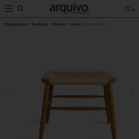
0
Página inicial
Produtos
Móveis
Banco
banco joão