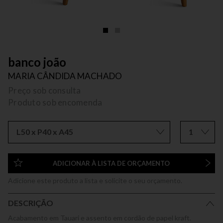
banco joão
MARIA CÂNDIDA MACHADO
Preço sob consulta
Produto sob encomenda
L50 x P40 x A45
1
ADICIONAR À LISTA DE ORÇAMENTO
Adicione este produto a lista e solicite o seu orçamento.
DESCRIÇÃO
Acabamento em Tauari e assento em cordão de papel kraft.