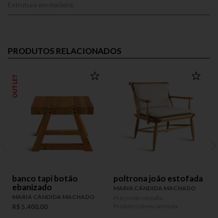
Estrutura em madeira.
PRODUTOS RELACIONADOS
OUTLET
banco tapi botão
poltrona joão estofada
ebanizado
MARIA CÂNDIDA MACHADO
MARIA CÂNDIDA MACHADO
Preço sob consulta
P
Produto sob encomenda
P
R$ 5.400,00