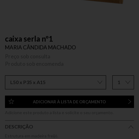
caixa serla nº1
MARIA CÂNDIDA MACHADO
Preço sob consulta
Produto sob encomenda
L50 x P35 x A15
1
ADICIONAR À LISTA DE ORÇAMENTO
Adicione este produto a lista e solicite o seu orçamento.
DESCRIÇÃO
Estrutura em madeira freijó.