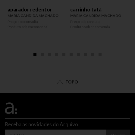
aparador redentor
carrinho tatá
MARIA CÂNDIDA MACHADO
MARIA CÂNDIDA MACHADO
Preço sob consulta
Preço sob consulta
P
Produto sob encomenda
Produto sob encomenda
P
TOPO
Receba as novidades do Arquivo