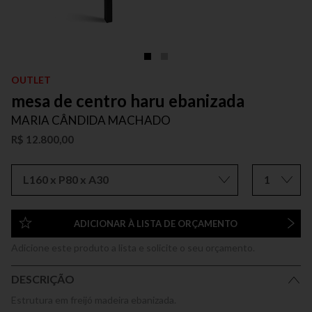
OUTLET
mesa de centro haru ebanizada
MARIA CÂNDIDA MACHADO
R$ 12.800,00
L160 x P80 x A30
1
ADICIONAR À LISTA DE ORÇAMENTO
Adicione este produto a lista e solicite o seu orçamento.
DESCRIÇÃO
Estrutura em freijó madeira ebanizada.