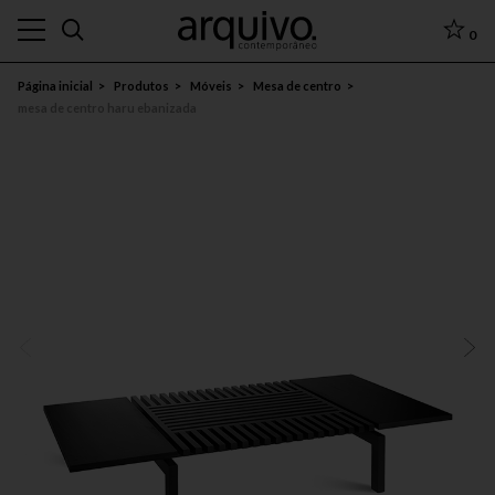
0
Página inicial
Produtos
Móveis
Mesa de centro
mesa de centro haru ebanizada