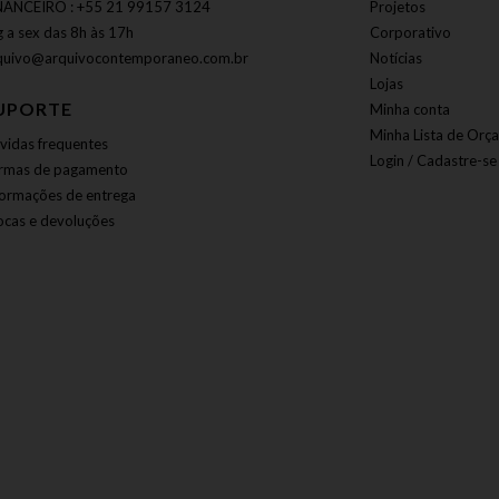
NANCEIRO : +55 21 99157 3124
Projetos
g a sex das 8h às 17h
Corporativo
quivo@arquivocontemporaneo.com.br
Notícias
Lojas
UPORTE
Minha conta
Minha Lista de Orç
vidas frequentes
Login / Cadastre-se
rmas de pagamento
formações de entrega
ocas e devoluções