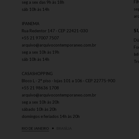
FI
seg a sex das 9h às 18h
se
sáb 10h às 14h
ar
IPANEMA
S
Rua Redentor 147 · CEP 22421-030
+55 21 97007 7507
Dú
arquivo@arquivocontemporaneo.com.br
Fo
seg a sex 10h às 19h
In
sáb 10h às 14h
Tr
CASASHOPPING
Bloco L · 2° piso · lojas 101 a 106 · CEP 22775-900
+55 21 98636 1708
arquivo@arquivocontemporaneo.com.br
seg a sex 10h às 20h
sábado 10h às 20h
domingos e feriados 14h às 20h
RIO DE JANEIRO
BRASÍLIA