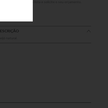
dicione este produto a lista e solicite o seu orçamento.
ESCRIÇÃO
eijó natural.