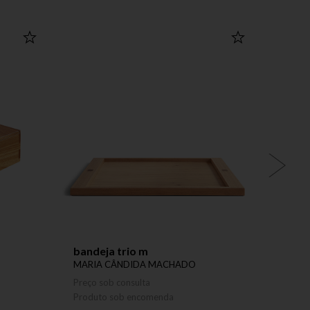
bandeja trio m
mesa 
MARIA CÂNDIDA MACHADO
MARI
Preço sob consulta
Preço 
Produto sob encomenda
Produ