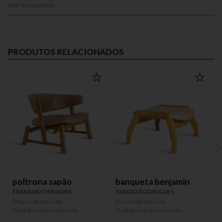
mm ou madeira.
PRODUTOS RELACIONADOS
poltrona sapão
banqueta benjamin
FERNANDO MENDES
SERGIO RODRIGUES
Preço sob consulta
Preço sob consulta
P
Produto sob encomenda
Produto sob encomenda
P