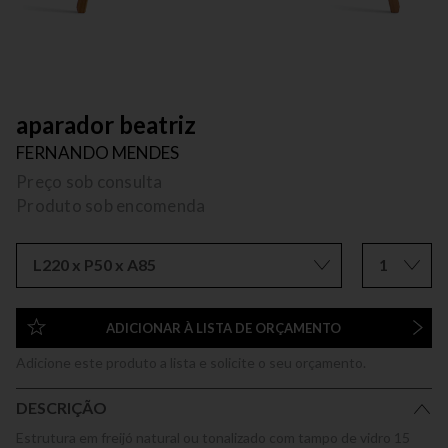
aparador beatriz
FERNANDO MENDES
Preço sob consulta
Produto sob encomenda
L220 x P50 x A85
1
ADICIONAR À LISTA DE ORÇAMENTO
Adicione este produto a lista e solicite o seu orçamento.
DESCRIÇÃO
Estrutura em freijó natural ou tonalizado com tampo de vidro 15