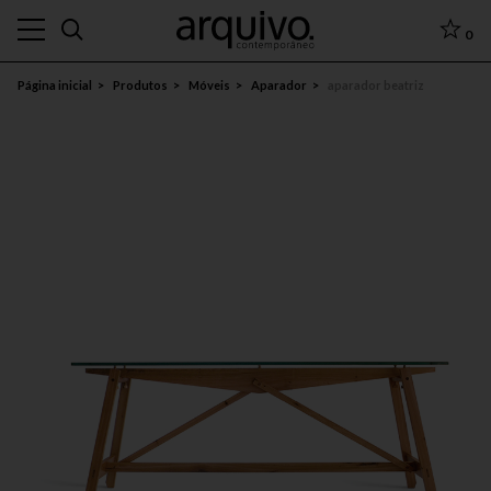
0
Página inicial
Produtos
Móveis
Aparador
aparador beatriz