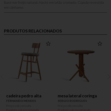
Base em freijó natural. Haste em latão cromado. Cúpula revestida
em cânhamo.
PRODUTOS RELACIONADOS
cadeira pedro alta
mesa lateral coringa
FERNANDO MENDES
SERGIO RODRIGUES
Preço sob consulta
Preço sob consulta
P
Produto sob encomenda
Produto sob encomenda
P