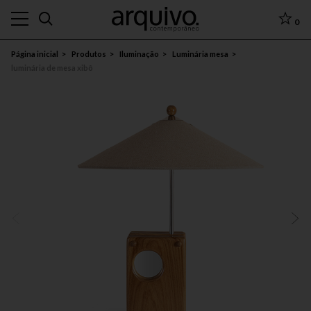
0
Página inicial
Produtos
Iluminação
Luminária mesa
luminária de mesa xibô