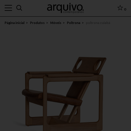
0
Página inicial
Produtos
Móveis
Poltrona
poltrona cuiabá