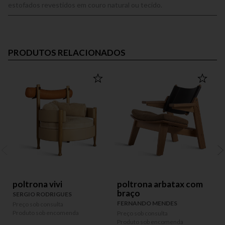
estofados revestidos em couro natural ou tecido.
PRODUTOS RELACIONADOS
poltrona vivi
poltrona arbatax com
braço
SERGIO RODRIGUES
FERNANDO MENDES
Preço sob consulta
P
Produto sob encomenda
P
Preço sob consulta
Produto sob encomenda