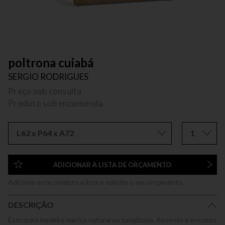
poltrona cuiabá
SERGIO RODRIGUES
Preço sob consulta
Produto sob encomenda
L62 x P64 x A72
1
ADICIONAR À LISTA DE ORÇAMENTO
Adicione este produto a lista e solicite o seu orçamento.
DESCRIÇÃO
Estrutura madeira maciça natural ou tonalizada. Assento e encosto