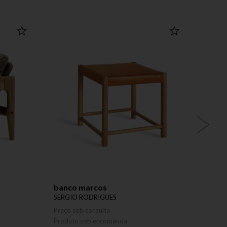
banco marcos
espe
SERGIO RODRIGUES
SERGI
Preço sob consulta
Preço 
Produto sob encomenda
Produ