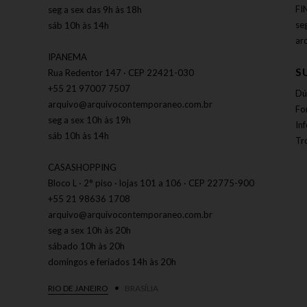
FI
seg a sex das 9h às 18h
se
sáb 10h às 14h
ar
IPANEMA
S
Rua Redentor 147 · CEP 22421-030
+55 21 97007 7507
Dú
arquivo@arquivocontemporaneo.com.br
Fo
seg a sex 10h às 19h
In
sáb 10h às 14h
Tr
CASASHOPPING
Bloco L · 2° piso · lojas 101 a 106 · CEP 22775-900
+55 21 98636 1708
arquivo@arquivocontemporaneo.com.br
seg a sex 10h às 20h
sábado 10h às 20h
domingos e feriados 14h às 20h
RIO DE JANEIRO
BRASÍLIA