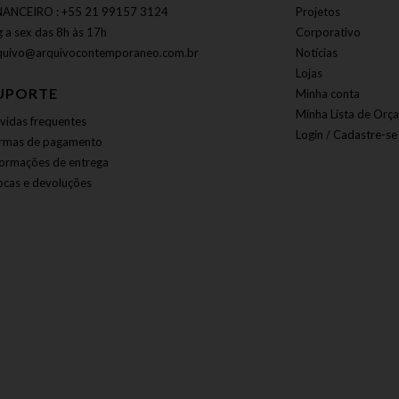
NANCEIRO : +55 21 99157 3124
Projetos
g a sex das 8h às 17h
Corporativo
quivo@arquivocontemporaneo.com.br
Notícias
Lojas
UPORTE
Minha conta
Minha Lista de Orç
vidas frequentes
Login / Cadastre-se
rmas de pagamento
formações de entrega
ocas e devoluções