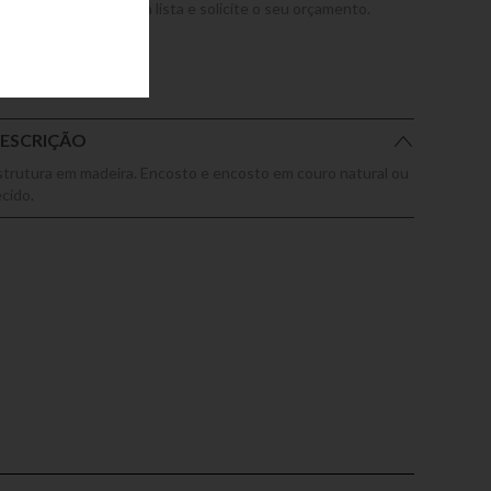
dicione este produto a lista e solicite o seu orçamento.
ESCRIÇÃO
strutura em madeira. Encosto e encosto em couro natural ou
ecido.