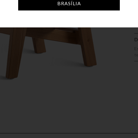
A
BRASÍLIA
D
E
t