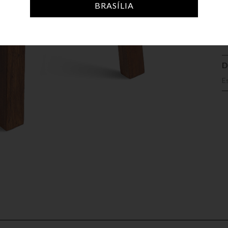
A
BRASÍLIA
D
E