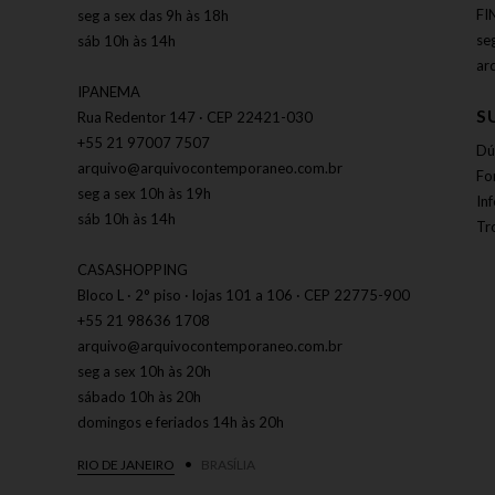
FI
seg a sex das 9h às 18h
se
sáb 10h às 14h
ar
IPANEMA
S
Rua Redentor 147 · CEP 22421-030
+55 21 97007 7507
Dú
arquivo@arquivocontemporaneo.com.br
Fo
seg a sex 10h às 19h
In
sáb 10h às 14h
Tr
CASASHOPPING
Bloco L · 2° piso · lojas 101 a 106 · CEP 22775-900
+55 21 98636 1708
arquivo@arquivocontemporaneo.com.br
seg a sex 10h às 20h
sábado 10h às 20h
domingos e feriados 14h às 20h
RIO DE JANEIRO
BRASÍLIA