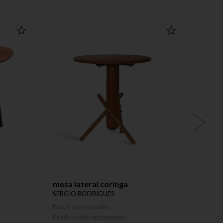
mesa lateral coringa
lumin
SERGIO RODRIGUES
SERGI
Preço sob consulta
Preço 
Produto sob encomenda
Produ