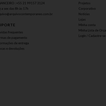
NANCEIRO : +55 21 99157 3124
Projetos
g a sex das 8h às 17h
Corporativo
quivo@arquivocontemporaneo.com.br
Notícias
Lojas
UPORTE
Minha conta
Minha Lista de Orç
vidas frequentes
Login / Cadastre-se
rmas de pagamento
formações de entrega
ocas e devoluções