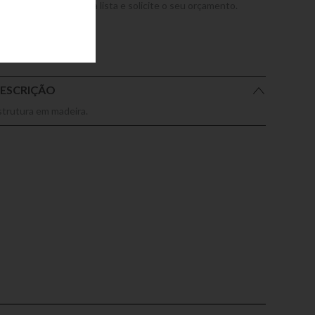
dicione este produto a lista e solicite o seu orçamento.
ESCRIÇÃO
strutura em madeira.