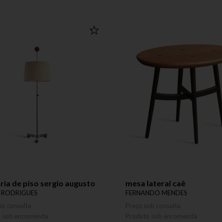
ria de piso sergio augusto
mesa lateral caê
 RODRIGUES
FERNANDO MENDES
ob consulta
Preço sob consulta
o sob encomenda
Produto sob encomenda