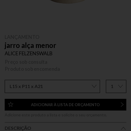
LANÇAMENTO
jarro alça menor
ALICE FELZENSWALB
Preço sob consulta
Produto sob encomenda
L15 x P11 x A21
1
ADICIONAR À LISTA DE ORÇAMENTO
Adicione este produto a lista e solicite o seu orçamento.
DESCRIÇÃO