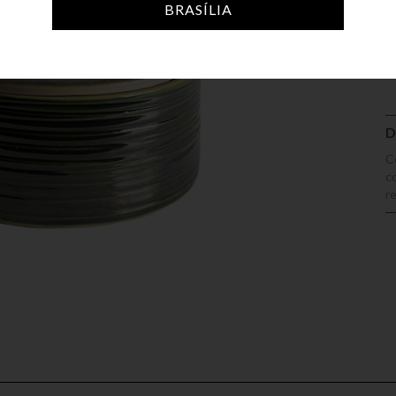
BRASÍLIA
A
D
C
c
r