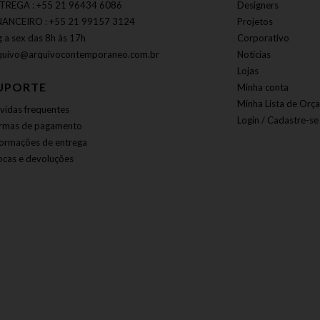
TREGA : +55 21 96434 6086
Designers
NANCEIRO : +55 21 99157 3124
Projetos
g a sex das 8h às 17h
Corporativo
quivo@arquivocontemporaneo.com.br
Notícias
Lojas
UPORTE
Minha conta
Minha Lista de Orç
vidas frequentes
Login / Cadastre-se
rmas de pagamento
formações de entrega
ocas e devoluções