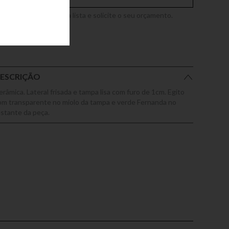
dicione este produto a lista e solicite o seu orçamento.
ESCRIÇÃO
erâmica. Lateral frisada e tampa lisa com furo de 1cm. Egito
om transparente no miolo da tampa e verde Fernanda no
estante da peça.