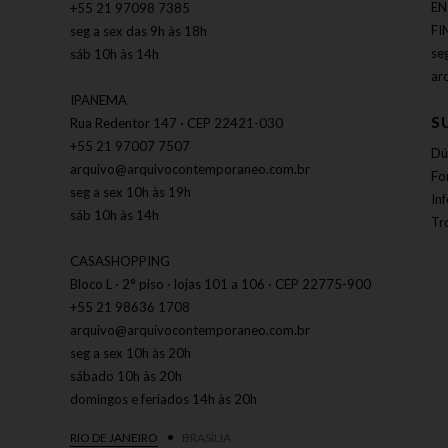
EN
+55 21 97098 7385
FI
seg a sex das 9h às 18h
se
sáb 10h às 14h
ar
IPANEMA
S
Rua Redentor 147 · CEP 22421-030
+55 21 97007 7507
Dú
arquivo@arquivocontemporaneo.com.br
Fo
seg a sex 10h às 19h
In
sáb 10h às 14h
Tr
CASASHOPPING
Bloco L · 2° piso · lojas 101 a 106 · CEP 22775-900
+55 21 98636 1708
arquivo@arquivocontemporaneo.com.br
seg a sex 10h às 20h
sábado 10h às 20h
domingos e feriados 14h às 20h
RIO DE JANEIRO
BRASÍLIA