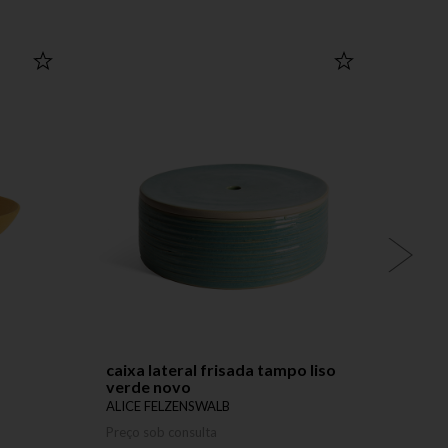
caixa lateral frisada tampo liso
bowl
verde novo
ALICE
ALICE FELZENSWALB
Preço 
Preço sob consulta
Produ