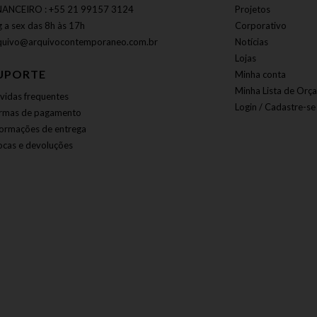
NANCEIRO : +55 21 99157 3124
Projetos
g a sex das 8h às 17h
Corporativo
quivo@arquivocontemporaneo.com.br
Notícias
Lojas
UPORTE
Minha conta
Minha Lista de Orç
vidas frequentes
Login / Cadastre-se
rmas de pagamento
formações de entrega
ocas e devoluções