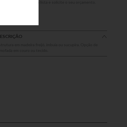
dicione este produto a lista e solicite o seu orçamento.
ESCRIÇÃO
strutura em madeira freijó, imbuia ou sucupira. Opção de
lmofada em couro ou tecido.