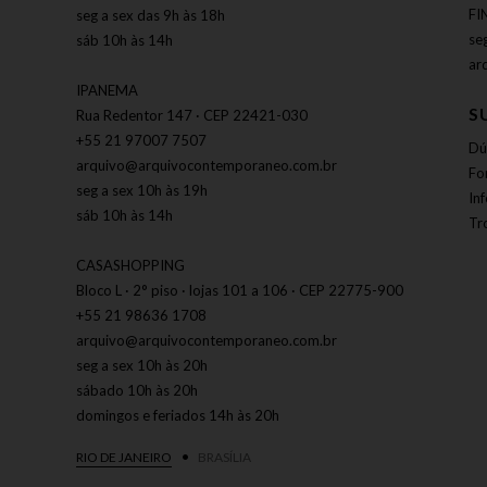
FI
seg a sex das 9h às 18h
se
sáb 10h às 14h
ar
IPANEMA
S
Rua Redentor 147 · CEP 22421-030
+55 21 97007 7507
Dú
arquivo@arquivocontemporaneo.com.br
Fo
seg a sex 10h às 19h
In
sáb 10h às 14h
Tr
CASASHOPPING
Bloco L · 2° piso · lojas 101 a 106 · CEP 22775-900
+55 21 98636 1708
arquivo@arquivocontemporaneo.com.br
seg a sex 10h às 20h
sábado 10h às 20h
domingos e feriados 14h às 20h
RIO DE JANEIRO
BRASÍLIA