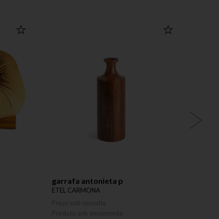
COLEÇÃO ETEL
garrafa antonieta p
mesa 
ETEL CARMONA
CLAUD
Preço sob consulta
Preço 
Produto sob encomenda
Produ