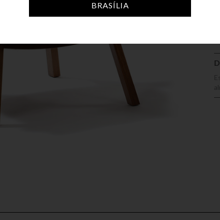
A
BRASÍLIA
D
E
a