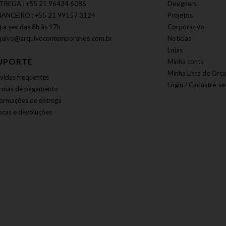
TREGA : +55 21 96434 6086
Designers
NANCEIRO : +55 21 99157 3124
Projetos
g a sex das 8h às 17h
Corporativo
quivo@arquivocontemporaneo.com.br
Notícias
Lojas
UPORTE
Minha conta
Minha Lista de Orç
vidas frequentes
Login / Cadastre-se
rmas de pagamento
formações de entrega
ocas e devoluções