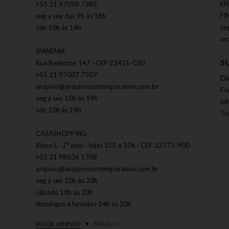
EN
+55 21 97098 7385
FI
seg a sex das 9h às 18h
se
sáb 10h às 14h
ar
IPANEMA
S
Rua Redentor 147 · CEP 22421-030
+55 21 97007 7507
Dú
arquivo@arquivocontemporaneo.com.br
Fo
seg a sex 10h às 19h
In
sáb 10h às 14h
Tr
CASASHOPPING
Bloco L · 2° piso · lojas 101 a 106 · CEP 22775-900
+55 21 98636 1708
arquivo@arquivocontemporaneo.com.br
seg a sex 10h às 20h
sábado 10h às 20h
domingos e feriados 14h às 20h
RIO DE JANEIRO
BRASÍLIA