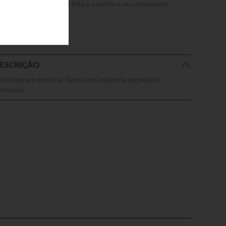
dicione este produto a lista e solicite o seu orçamento.
ESCRIÇÃO
strutura em madeira. Tampo em cerâmica esmaltada
rtesanal.