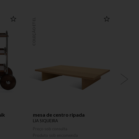
COLEÇÃO ETEL
COLEÇÃO ETEL
hik
mesa de centro ripada
sofá
LIA SIQUEIRA
JOAQU
Preço sob consulta
Preço 
Produto sob encomenda
Produ