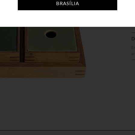
A
BRASÍLIA
D
E
a