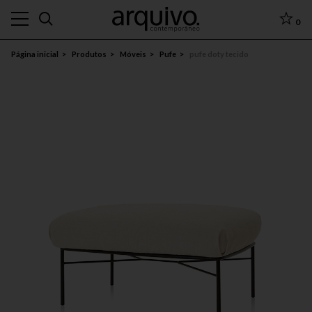
0
Página inicial
Produtos
Móveis
Pufe
pufe doty tecido