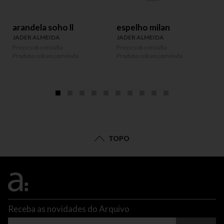
arandela soho ll
espelho milan
JADER ALMEIDA
JADER ALMEIDA
Preço sob consulta
Preço sob consulta
Produto sob encomenda
Produto sob encomenda
P
P
TOPO
Receba as novidades do Arquivo