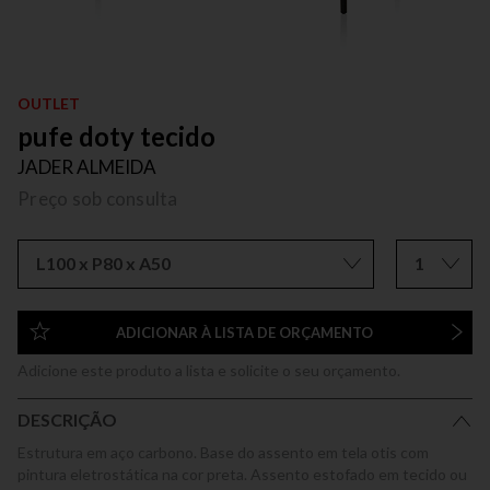
OUTLET
pufe doty tecido
JADER ALMEIDA
Preço sob consulta
L100 x P80 x A50
1
ADICIONAR À LISTA DE ORÇAMENTO
Adicione este produto a lista e solicite o seu orçamento.
DESCRIÇÃO
Estrutura em aço carbono. Base do assento em tela otis com
pintura eletrostática na cor preta. Assento estofado em tecido ou