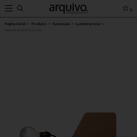
0
Página inicial
Produtos
Iluminação
Luminária mesa
luminária de mesa code