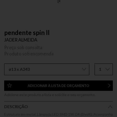
pendente spin ll
JADER ALMEIDA
Preço sob consulta
Produto sob encomenda
ø13 x A243
1
ADICIONAR À LISTA DE ORÇAMENTO
Adicione este produto a lista e solicite o seu orçamento.
DESCRIÇÃO
Estrutura em metal. Lâmpada LED SMD 1W G4 (Bivolt). Acompanha