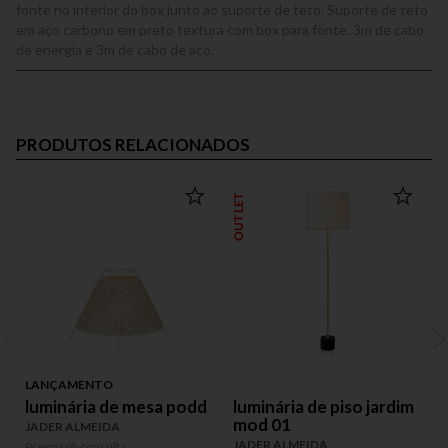
fonte no interior do box junto ao suporte de teto. Suporte de teto
em aço carbono em preto textura com box para fonte. 3m de cabo
de energia e 3m de cabo de aço.
PRODUTOS RELACIONADOS
OUTLET
LANÇAMENTO
luminária de mesa podd
luminária de piso jardim
mod 01
JADER ALMEIDA
JADER ALMEIDA
Preço sob consulta
P