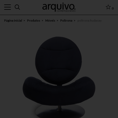
0
Página inicial
Produtos
Móveis
Poltrona
poltrona kudasay