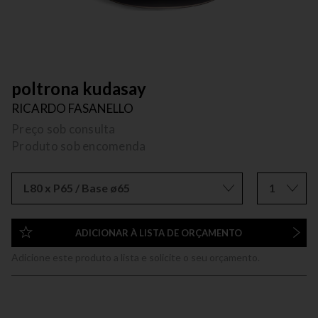
poltrona kudasay
RICARDO FASANELLO
Preço sob consulta
Produto sob encomenda
L80 x P65 / Base ø65
1
ADICIONAR À LISTA DE ORÇAMENTO
Adicione este produto a lista e solicite o seu orçamento.