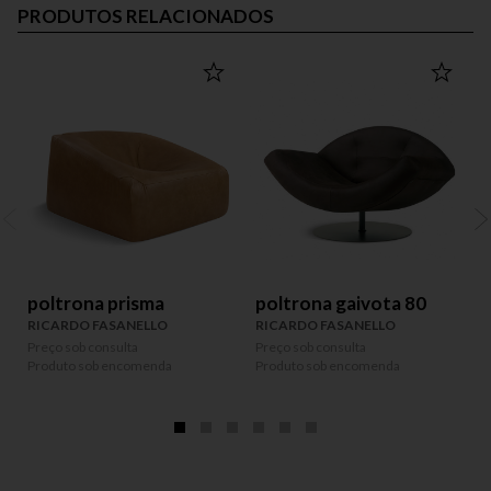
PRODUTOS RELACIONADOS
poltrona prisma
poltrona gaivota 80
RICARDO FASANELLO
RICARDO FASANELLO
Preço sob consulta
Preço sob consulta
P
Produto sob encomenda
Produto sob encomenda
P